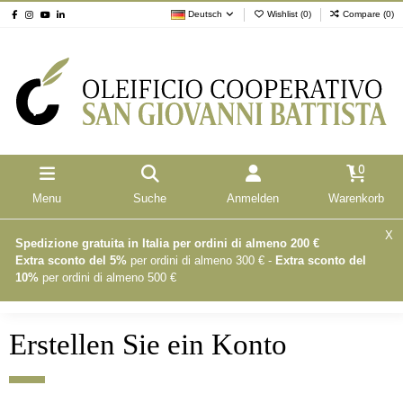
Deutsch
Wishlist (
0
)
Compare (
0
)
0
Menu
Suche
Anmelden
Warenkorb
X
Spedizione gratuita in Italia per ordini di almeno 200 €
Extra sconto del 5%
per ordini di almeno 300 € -
Extra sconto del
10%
per ordini di almeno 500 €
Erstellen Sie ein Konto